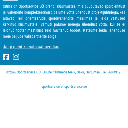
Oitma on Sportservice OÜ bränd. Küsimustes, mis puudutavad spordiehitust
ja -vahendite komplekteerimist, palume võtta ühendust projektijuhtidega, kes
aitavad Teil orienteeruda spordivahendite maailmas ja leida vastused
kerkinud küsimustele. Samuti palume meiega ühendust võtta, kui Te ei
leidnud tootenimestikust Teid huvitanud toodet. Katsume leida lahenduse
meie paljude välispartnerite abiga.
Jälgi meid ka sotsiaalmeedias
©2026 Sportservice OÜ · Juubelitammede tee 7, Saku, Harjumaa · Tel 660 4312 ·
sportservice[at]sportservice.ee