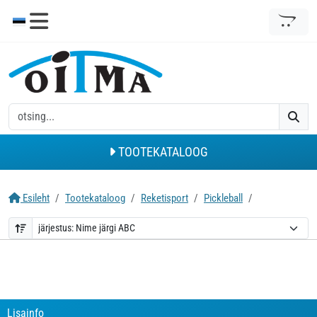
TOOTEKATALOOG
Esileht
Tootekataloog
Reketisport
Pickleball
Lisainfo