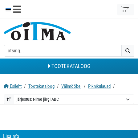
TOOTEKATALOOG
Esileht
Tootekataloog
Välimööbel
Piknikulauad
Lisainfo