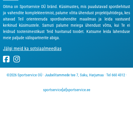
Oitma on Sportservice OÜ bränd. Küsimustes, mis puudutavad spordiehitust
ja -vahendite komplekteerimist, palume võtta ühendust projektijuhtidega, kes
aitavad Teil orienteeruda spordivahendite maailmas ja leida vastused
kerkinud küsimustele. Samuti palume meiega ühendust võtta, kui Te ei
leidnud tootenimestikust Teid huvitanud toodet. Katsume leida lahenduse
meie paljude välispartnerite abiga.
Jälgi meid ka sotsiaalmeedias
©2026 Sportservice OÜ · Juubelitammede tee 7, Saku, Harjumaa · Tel 660 4312 ·
sportservice[at]sportservice.ee