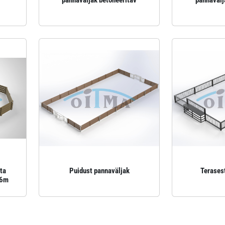
pannaväljak betoneeritav
pannavälj
ta
Puidust pannaväljak
Terases
 6m