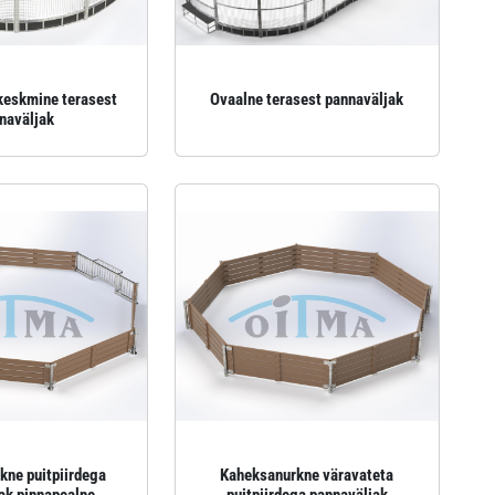
eskmine terasest
Ovaalne terasest pannaväljak
naväljak
kne puitpiirdega
Kaheksanurkne väravateta