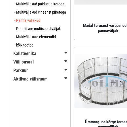
- Multiväljakud puidust piiretega
- Multiväljakud vineerist piiretega
- Panna väljakud
Madal terasest varbpanee
- Portatiivne multispordiväljak
pannaväljak
- Multiväljakute elemendid
- kõik tooted
Kalisteenika
Välijõusaal
Parkuur
Aktiivne välisruum
Ümmargune kõrge teras