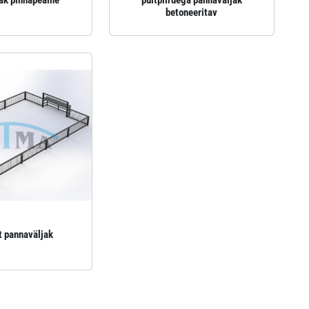
ak pinnapealne
puitpiirdega pannaväljak
betoneeritav
t pannaväljak