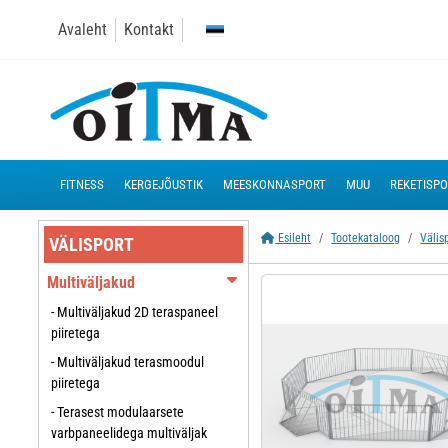
Avaleht
Kontakt
FITNESS
KERGEJÕUSTIK
MEESKONNASPORT
MUU
REKETISP
Esileht
Tootekataloog
Välis
VÄLISPORT
Multiväljakud
- Multiväljakud 2D teraspaneel
piiretega
- Multiväljakud terasmoodul
piiretega
- Terasest modulaarsete
varbpaneelidega multiväljak