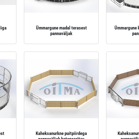
liga
Ümmargune madal terasest
Ümmargune k
pannaväljak
pan
est
Kaheksanurkne puitpiirdega
Kaheksanur