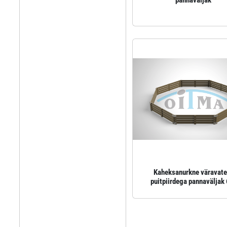
pannaväljak
Kaheksanurkne väravate
puitpiirdega pannaväljak