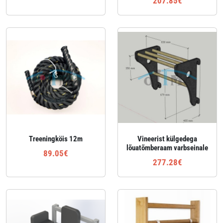
207.85€
Treeningköis 12m
Vineerist külgedega
lõuatõmberaam varbseinale
89.05€
277.28€