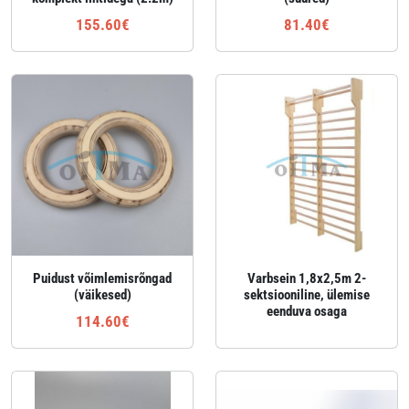
155.60€
81.40€
Puidust võimlemisrõngad
Varbsein 1,8x2,5m 2-
(väikesed)
sektsiooniline, ülemise
eenduva osaga
114.60€