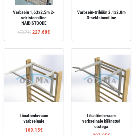
Varbsein 1,63x2,5m 2-
Varbsein-tribüün 2,1x2,8m
sektsiooniline
3-sektsiooniline
NÄIDISTOODE
227.68€
473.74€
Lõuatõmberaam
Lõuatõmberaam
varbseinale
varbseinale käänatud
otstega
169.15€