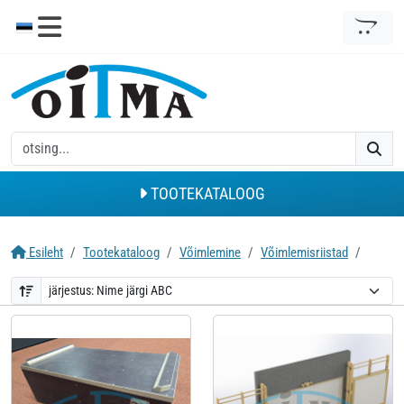
TOOTEKATALOOG
Esileht
Tootekataloog
Võimlemine
Võimlemisriistad