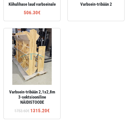
Kõhulihase laud varbseinale
Varbsein-tribüün 2
506.30€
Varbsein-tribüün 2,1x2,8m
3-sektsiooniline
NÄIDISTOODE
1315.20€
1753.60€