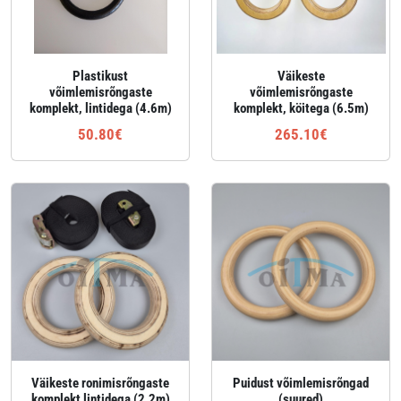
Plastikust
Väikeste
võimlemisrõngaste
võimlemisrõngaste
komplekt, lintidega (4.6m)
komplekt, köitega (6.5m)
50.80€
265.10€
Väikeste ronimisrõngaste
Puidust võimlemisrõngad
komplekt lintidega (2.2m)
(suured)