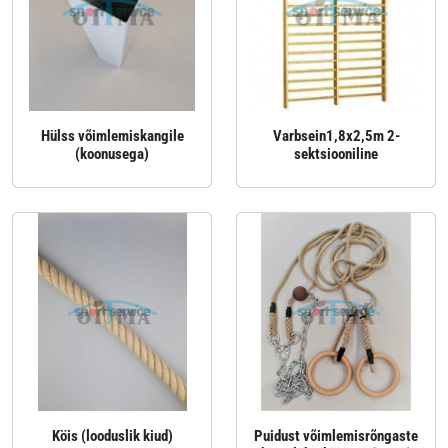
Hülss võimlemiskangile
Varbsein1,8x2,5m 2-
(koonusega)
sektsiooniline
Köis (looduslik kiud)
Puidust võimlemisrõngaste