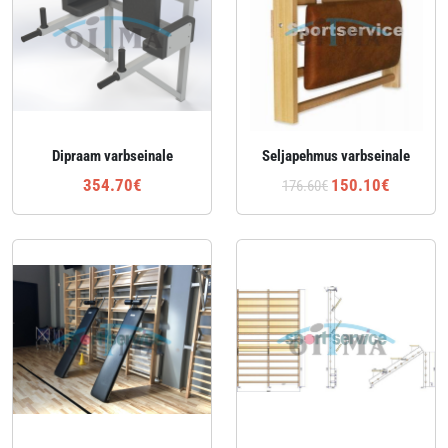
Dipraam varbseinale
Seljapehmus varbseinale
354.70€
150.10€
176.60€