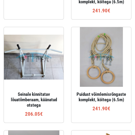
komplekt, köitega (6.5m)
241.90€
Seinale kinnitatav
Puidust võimlemisrõngaste
lõuatõmberaam, käänatud
komplekt, köitega (6.5m)
otstega
241.90€
206.05€