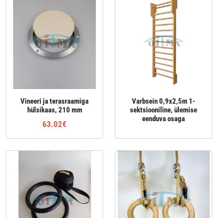
Vineeri ja terasraamiga
Varbsein 0,9x2,5m 1-
hülsikaas, 210 mm
sektsiooniline, ülemise
eenduva osaga
63.02€