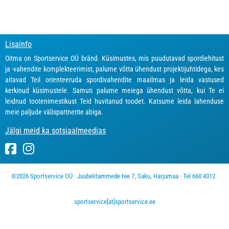
Lisainfo
Oitma on Sportservice OÜ bränd. Küsimustes, mis puudutavad spordiehitust
ja -vahendite komplekteerimist, palume võtta ühendust projektijuhtidega, kes
aitavad Teil orienteeruda spordivahendite maailmas ja leida vastused
kerkinud küsimustele. Samuti palume meiega ühendust võtta, kui Te ei
leidnud tootenimestikust Teid huvitanud toodet. Katsume leida lahenduse
meie paljude välispartnerite abiga.
Jälgi meid ka sotsiaalmeedias
©2026 Sportservice OÜ · Juubelitammede tee 7, Saku, Harjumaa · Tel 660 4312 ·
sportservice[at]sportservice.ee