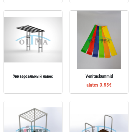
Универсальный навес
Venituskummid
alates 3.55€