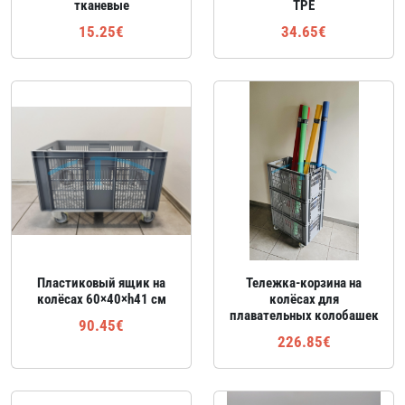
тканевые
TPE
15.25€
34.65€
Пластиковый ящик на
Тележка‑корзина на
колёсах 60×40×h41 см
колёсах для
плавательных колобашек
90.45€
226.85€