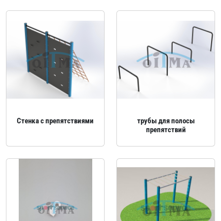
Стенка с препятствиями
трубы для полосы
препятствий