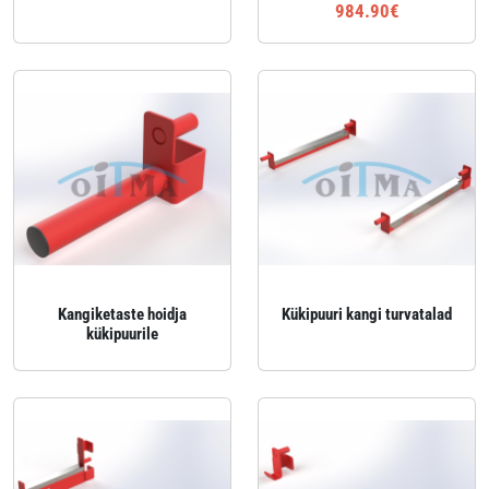
984.90€
Kangiketaste hoidja
Kükipuuri kangi turvatalad
kükipuurile