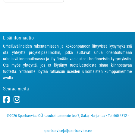
Lisäinformaatio
Urheiluvälineiden rakentamiseen ja kokoonpanoon liittyvissä kysymyksissä
ota yhteyttä projektipäälliköihin, jotka auttavat sinua orientoitumaan
urheiluvälinemaailmassa ja löytämään vastaukset heränneisiin kysymyksiin.
Ota myös yhteyttä, jos et löytänyt tuoteluettelosta sinua kiinnostavaa
tuotetta. Yritämme löytää ratkaisun useiden ulkomaisten kumppaniemme
avulla.
Seuraa meitä
©2026 Sportservice OÜ · Juubelitammede tee 7, Saku, Harjumaa · Tel 660 4312 ·
sportservice[at]sportservice.ee