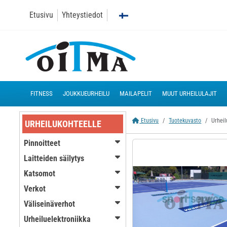
Etusivu
Yhteystiedot
FITNESS
JOUKKUEURHEILU
MAILAPELIT
MUUT URHEILULAJIT
Etusivu
Tuotekuvasto
Urheil
URHEILUKOHTEELLE
Pinnoitteet
Laitteiden säilytys
Katsomot
Verkot
Väliseinäverhot
Urheiluelektroniikka