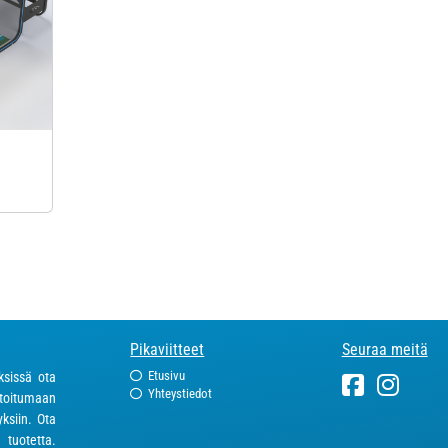
Pikaviitteet
Seuraa meitä
Etusivu
ksissä ota
Yhteystiedot
toitumaan
ksiin. Ota
 tuotetta.