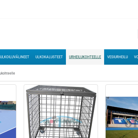
ULKOILUVÄLINEET
ULKOKALUSTEET
URHEILUKOHTEELLE
VESIURHEILU
VO
ukohteelle