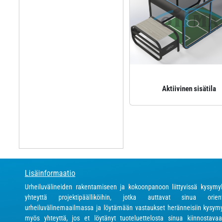
Aktiivinen sisätila
Lisäinformaatio
Urheiluvälineiden rakentamiseen ja kokoonpanoon liittyvissä kysymy
yhteyttä projektipäälliköihin, jotka auttavat sinua orien
urheiluvälinemaailmassa ja löytämään vastaukset heränneisiin kysymy
myös yhteyttä, jos et löytänyt tuoteluettelosta sinua kiinnostavaa