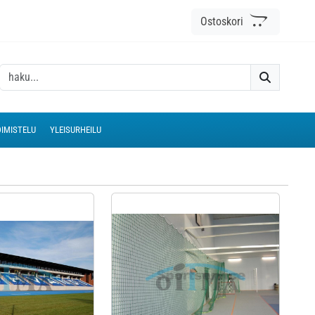
Ostoskori
IMISTELU
YLEISURHEILU