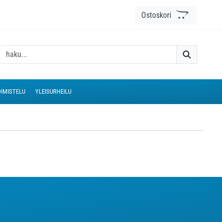
Ostoskori
IMISTELU
YLEISURHEILU