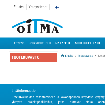
Etusivu
Yhteystiedot
FITNESS
JOUKKUEURHEILU
MAILAPELIT
MUUT URHEILULAJIT
Etusivu
Tuotekuvasto
Tuote
TUOTEKUVASTO
Lisäinformaatio
Urheiluvälineiden rakentamiseen ja kokoonpanoon liittyvissä kysymy
yhteyttä projektipäälliköihin, jotka auttavat sinua orien