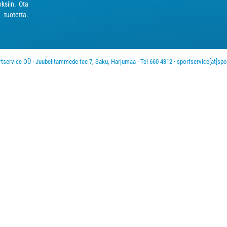
ksiin. Ota
 tuotetta.
service OÜ · Juubelitammede tee 7, Saku, Harjumaa · Tel 660 4312 · sportservice[at]spo