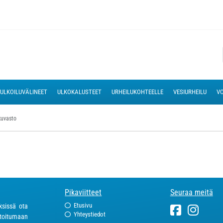
ULKOILUVÄLINEET
ULKOKALUSTEET
URHEILUKOHTEELLE
VESIURHEILU
VO
kuvasto
Pikaviitteet
Seuraa meitä
Etusivu
ksissä ota
Yhteystiedot
toitumaan