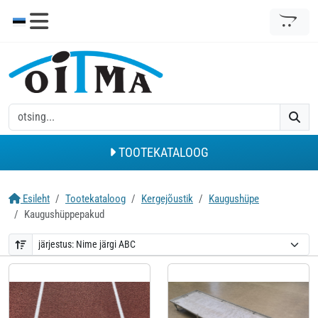
TOOTEKATALOOG
Esileht
Tootekataloog
Kergejõustik
Kaugushüpe
Kaugushüppepakud