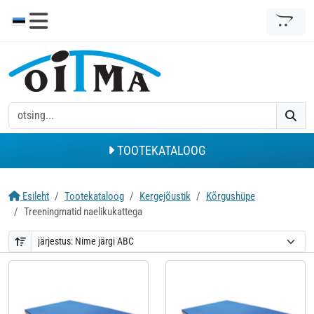
TOOTEKATALOOG
Esileht
Tootekataloog
Kergejõustik
Kõrgushüpe
Treeningmatid naelikukattega