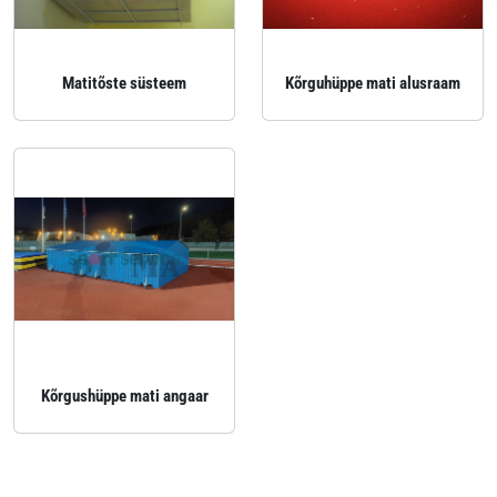
Matitõste süsteem
Kõrguhüppe mati alusraam
Kõrgushüppe mati angaar