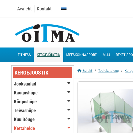
Avaleht
Kontakt
FITNESS
KERGEJÕUSTIK
MEESKONNASPORT
MUU
REKETISP
Esileht
Tootekataloog
Kerge
KERGEJÕUSTIK
Jooksualad
Kaugushüpe
Kõrgushüpe
Teivashüpe
Kuulitõuge
Kettaheide