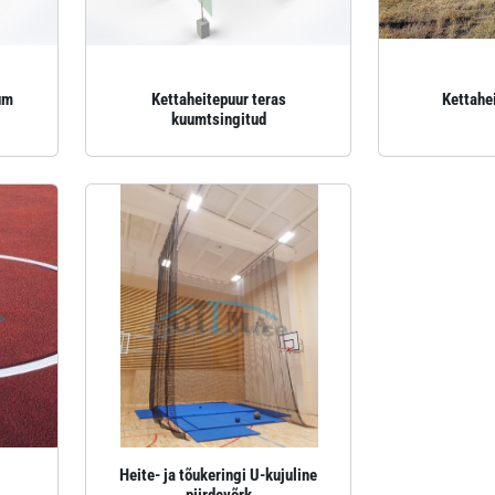
um
Kettaheitepuur teras
Kettahei
kuumtsingitud
Heite- ja tõukeringi U-kujuline