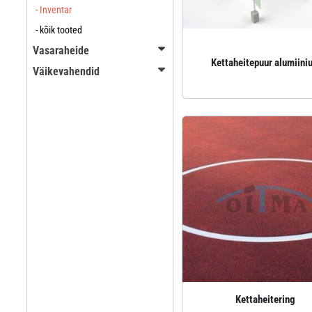
- Inventar
- kõik tooted
Vasaraheide
Kettaheitepuur alumiini
Väikevahendid
Kettaheitering